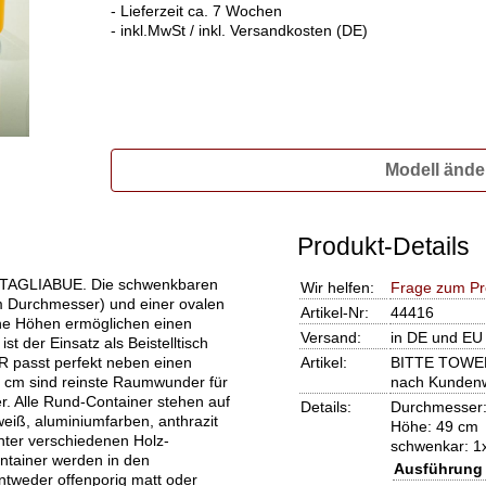
- Lieferzeit ca. 7 Wochen
- inkl.MwSt / inkl. Versandkosten (DE)
Modell ände
Produkt-Details
n TAGLIABUE. Die schwenkbaren
Wir helfen:
Frage zum Pr
m Durchmesser) und einer ovalen
Artikel-Nr:
44416
ene Höhen ermöglichen einen
Versand:
in DE und EU 
st der Einsatz als Beistelltisch
 passt perfekt neben einen
Artikel:
BITTE TOWER
5 cm sind reinste Raumwunder für
nach Kunden
. Alle Rund-Container stehen auf
Details:
Durchmesser:
weiß, aluminiumfarben, anthrazit
Höhe: 49 cm
nter verschiedenen Holz-
schwenkar: 1
ntainer werden in den
Ausführung 
tweder offenporig matt oder