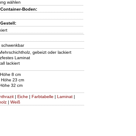
rung wählen
Container-Boden:
Gestell:
iert
r schwenkbar
ehrschichtholz, gebeizt oder lackiert
zfestes Laminat
all lackiert
 Höhe 8 cm
 Höhe 23 cm
 Höhe 32 cm
nthrazit
|
Eiche
|
Farbtabelle
|
Laminat
|
holz
|
Weiß