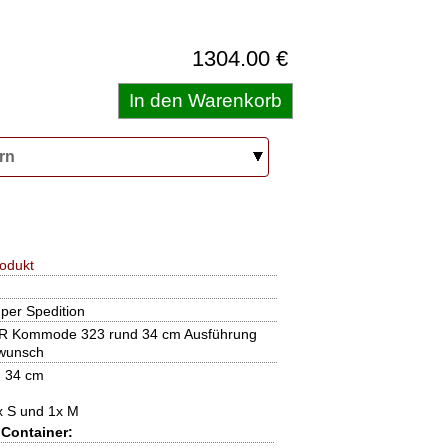
1304.00 €
rn
odukt
per Spedition
 Kommode 323 rund 34 cm Ausführung
wunsch
 34 cm
x S und 1x M
Container: