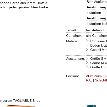
Bitte Ausfüh
ehende Farbe aus Ihrem Umfeld
ch in jeder gewünschten Farbe
Ausführung 
alufarben
Ausführung 
alufarben lack
Tablett:
feststehend
Container:
alle Containe
Material:
Container M
Boden krat
Gestell Met
Ausstattung:
Größe S =
Größe M =
Größe L =
Lexikon:
Aluminium
|
A
RAL
|
Schicht
 in unserem TAGLIABUE Shop: