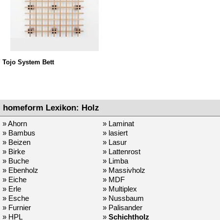
Tojo System Bett
homeform Lexikon: Holz
» Ahorn
» Laminat
» Bambus
» lasiert
» Beizen
» Lasur
» Birke
» Lattenrost
» Buche
» Limba
» Ebenholz
» Massivholz
» Eiche
» MDF
» Erle
» Multiplex
» Esche
» Nussbaum
» Furnier
» Palisander
» HPL
»
Schichtholz