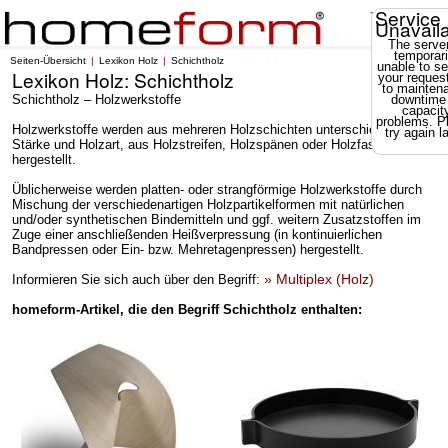
Service
Unavail
The server
temporari
Seiten-Übersicht
Lexikon Holz
Schichtholz
unable to se
Lexikon Holz: Schichtholz
your reques
to mainten
Schichtholz – Holzwerkstoffe
downtime
capacit
problems. P
Holzwerkstoffe werden aus mehreren Holzschichten unterschiedlicher
try again la
Stärke und Holzart, aus Holzstreifen, Holzspänen oder Holzfasern
hergestellt.
Üblicherweise werden platten- oder strangförmige Holzwerkstoffe durch
Mischung der verschiedenartigen Holzpartikelformen mit natürlichen
und/oder synthetischen Bindemitteln und ggf. weitern Zusatzstoffen im
Zuge einer anschließenden Heißverpressung (in kontinuierlichen
Bandpressen oder Ein- bzw. Mehretagenpressen) hergestellt.
» Multiplex (Holz)
Informieren Sie sich auch über den Begriff:
homeform-Artikel, die den Begriff Schichtholz enthalten: