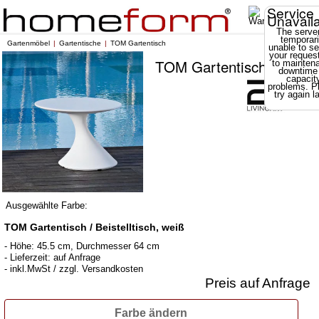
Service
Unavail
The server
temporari
Gartenmöbel
Gartentische
TOM Gartentisch
unable to se
your reques
TOM Gartentisch
to mainten
downtime
capacit
problems. P
try again la
Ausgewählte Farbe:
TOM Gartentisch / Beistelltisch, weiß
- Höhe: 45.5 cm, Durchmesser 64 cm
- Lieferzeit: auf Anfrage
- inkl.MwSt / zzgl. Versandkosten
Preis auf Anfrage
Farbe ändern