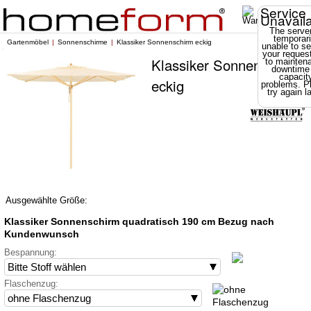
Service
Unavail
The server
temporari
Gartenmöbel
Sonnenschirme
Klassiker Sonnenschirm eckig
unable to se
your reques
Klassiker Sonnenschirm
to mainten
downtime
capacit
eckig
problems. P
try again la
Ausgewählte Größe:
Klassiker Sonnenschirm quadratisch 190 cm Bezug nach
Kundenwunsch
Bespannung:
Flaschenzug: