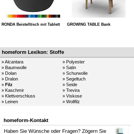
RONDA Beistelltisch mit Tablett
GROWING TABLE Bank
homeform Lexikon: Stoffe
» Alcantara
» Polyester
» Baumwolle
» Satin
» Dolan
» Schurwolle
» Dralon
» Segeltuch
»
Filz
» Seide
» Kaschmir
» Trevira
» Klettverschluss
» Viskose
» Leinen
» Wollfilz
homeform-Kontakt
Haben Sie Wünsche oder Fragen? Zögern Sie