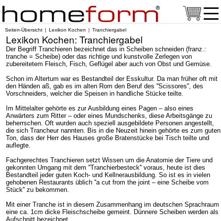
Seiten-Übersicht
Lexikon Kochen
Tranchiergabel
Lexikon Kochen: Tranchiergabel
Der Begriff Tranchieren bezeichnet das in Scheiben schneiden (franz.:
tranche = Scheibe) oder das richtige und kunstvolle Zerlegen von
zubereitetem Fleisch, Fisch, Geflügel aber auch von Obst und Gemüse.
Schon im Altertum war es Bestandteil der Esskultur. Da man früher oft mit
den Händen aß, gab es im alten Rom den Beruf des ''Scissores'', des
Vorschneiders, welcher die Speisen in handliche Stücke teilte.
Im Mittelalter gehörte es zur Ausbildung eines Pagen – also eines
Anwärters zum Ritter – oder eines Mundschenks, diese Arbeitsgänge zu
beherrschen. Oft wurden auch speziell ausgebildete Personen angestellt,
die sich Trancheur nannten. Bis in die Neuzeit hinein gehörte es zum guten
Ton, dass der Herr des Hauses große Bratenstücke bei Tisch teilte und
auflegte.
Fachgerechtes Tranchieren setzt Wissen um die Anatomie der Tiere und
gekonnten Umgang mit dem ''Tranchierbesteck'' voraus, heute ist dies
Bestandteil jeder guten Koch- und Kellnerausbildung. So ist es in vielen
gehobenen Restaurants üblich ''a cut from the joint – eine Scheibe vom
Stück'' zu bekommen.
Mit einer Tranche ist in diesem Zusammenhang im deutschen Sprachraum
eine ca. 1cm dicke Fleischscheibe gemeint. Dünnere Scheiben werden als
Aufschnitt bezeichnet.