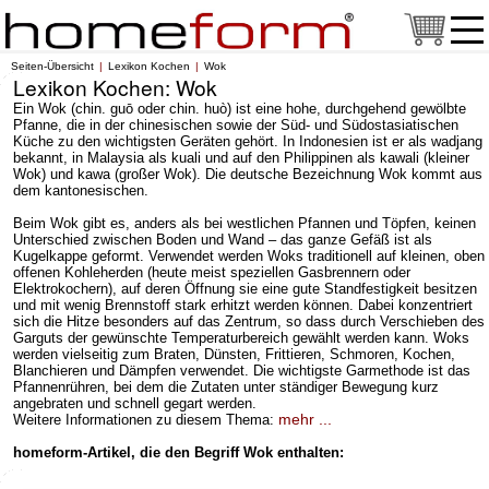
Seiten-Übersicht
Lexikon Kochen
Wok
Lexikon Kochen: Wok
Ein Wok (chin. guō oder chin. huò) ist eine hohe, durchgehend gewölbte
Pfanne, die in der chinesischen sowie der Süd- und Südostasiatischen
Küche zu den wichtigsten Geräten gehört. In Indonesien ist er als wadjang
bekannt, in Malaysia als kuali und auf den Philippinen als kawali (kleiner
Wok) und kawa (großer Wok). Die deutsche Bezeichnung Wok kommt aus
dem kantonesischen.
Beim Wok gibt es, anders als bei westlichen Pfannen und Töpfen, keinen
Unterschied zwischen Boden und Wand – das ganze Gefäß ist als
Kugelkappe geformt. Verwendet werden Woks traditionell auf kleinen, oben
offenen Kohleherden (heute meist speziellen Gasbrennern oder
Elektrokochern), auf deren Öffnung sie eine gute Standfestigkeit besitzen
und mit wenig Brennstoff stark erhitzt werden können. Dabei konzentriert
sich die Hitze besonders auf das Zentrum, so dass durch Verschieben des
Garguts der gewünschte Temperaturbereich gewählt werden kann. Woks
werden vielseitig zum Braten, Dünsten, Frittieren, Schmoren, Kochen,
Blanchieren und Dämpfen verwendet. Die wichtigste Garmethode ist das
Pfannenrühren, bei dem die Zutaten unter ständiger Bewegung kurz
angebraten und schnell gegart werden.
mehr ...
Weitere Informationen zu diesem Thema:
homeform-Artikel, die den Begriff Wok enthalten: