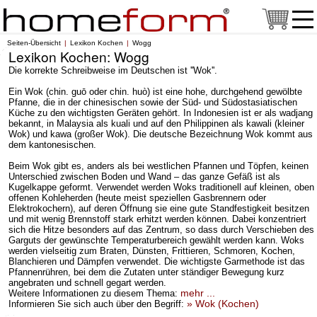
Seiten-Übersicht
Lexikon Kochen
Wogg
Lexikon Kochen: Wogg
Die korrekte Schreibweise im Deutschen ist ''Wok''.
Ein Wok (chin. guō oder chin. huò) ist eine hohe, durchgehend gewölbte
Pfanne, die in der chinesischen sowie der Süd- und Südostasiatischen
Küche zu den wichtigsten Geräten gehört. In Indonesien ist er als wadjang
bekannt, in Malaysia als kuali und auf den Philippinen als kawali (kleiner
Wok) und kawa (großer Wok). Die deutsche Bezeichnung Wok kommt aus
dem kantonesischen.
Beim Wok gibt es, anders als bei westlichen Pfannen und Töpfen, keinen
Unterschied zwischen Boden und Wand – das ganze Gefäß ist als
Kugelkappe geformt. Verwendet werden Woks traditionell auf kleinen, oben
offenen Kohleherden (heute meist speziellen Gasbrennern oder
Elektrokochern), auf deren Öffnung sie eine gute Standfestigkeit besitzen
und mit wenig Brennstoff stark erhitzt werden können. Dabei konzentriert
sich die Hitze besonders auf das Zentrum, so dass durch Verschieben des
Garguts der gewünschte Temperaturbereich gewählt werden kann. Woks
werden vielseitig zum Braten, Dünsten, Frittieren, Schmoren, Kochen,
Blanchieren und Dämpfen verwendet. Die wichtigste Garmethode ist das
Pfannenrühren, bei dem die Zutaten unter ständiger Bewegung kurz
angebraten und schnell gegart werden.
mehr ...
Weitere Informationen zu diesem Thema:
» Wok (Kochen)
Informieren Sie sich auch über den Begriff: