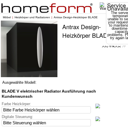
Service
Unavail
The server
temporari
Möbel
Heizkörper und Radiatoren
Antrax Design-Heizkörper BLADE
unable to se
your reques
Antrax Design-
to mainten
downtime
capacit
Heizkörper BLADE
problems. P
try again la
Ausgewählte Modell:
BLADE V elektrischer Radiator Ausführung nach
Kundenwunsch
Farbe Heizkörper:
Digitale Steuerung: