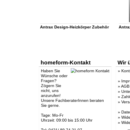
Antrax Design-Heizkörper Zubehör
Antra
homeform-Kontakt
Wir 
Haben Sie
»
Kont
Wünsche oder
Fragen?
»
Imp
Zögern Sie
»
AGB
nicht, uns
»
Unt
anzurufen!
»
Zahl
Unsere FachberaterInnen beraten
»
Vers
Sie gerne.
»
Date
Tage: Mo-Fr
»
Wide
Uhrzeit: 09:00 bis 15:00 Uhr
»
Wide
Tel: 0421/ 89 74 21 07