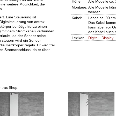
Höhe:
Alle Modelle ca.
ine weitere Möglichkeit, die
Montage:
Alle Modelle kön
n.
werden
rt. Eine Steuerung ist
Kabel:
Länge ca. 90 cm
Digitalsteuerung von antrax
Das Kabel kommt
zkörper benötigt hierzu einen
kann aber vor O
 (mit dem Stromkabel) verbunden
das Kabel auch 
erlaubt, da der Sender seine
Lexikon:
Digital
|
Display
 steuern wird ein Sender
ie Heizkörper regeln. Er wird frei
en Stromanschluss, da er über
Antrax Shop: