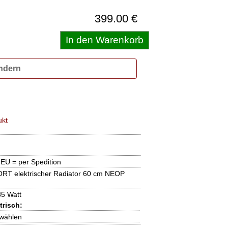
399.00 €
ndern
ukt
 EU = per Spedition
T elektrischer Radiator 60 cm NEOP
85 Watt
trisch:
 wählen