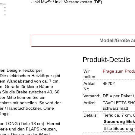
- inkl.MwSt / inkl. Versandkosten (DE)
Modell/Größe ä
Produkt-Details
ellen Design-Heizkörper
Wir
Frage zum Prod
 Die elektrischen Heizkörper gibt
helfen:
nem Wandabstand von ca. 7 cm,
Artikel-
45202
m. Gerade für kleine Räume
Nr:
Sie die Breite zwischen 40, 60,
Versand:
DE = per Paket /
er Mitte können Sie ein
lass mit bestellen. So wird der
Artikel:
TAVOLETTA SHOR
 / Handtuchtrockner. Ohne
schwarz matt
ängig.
Details:
Tiefe: ca. 7 cm, 
Steuerung Elek
ion LONG (Tiefe 13 cm). Hiermit
Bitte Steuerung
erie und den FLAPS kreuzen,
eigenes Design an der Wand