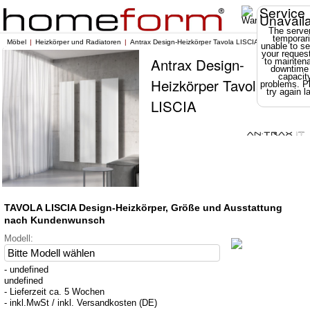
Service
Unavail
The server
temporari
Möbel
Heizkörper und Radiatoren
Antrax Design-Heizkörper Tavola LISCIA
unable to se
your reques
Antrax Design-
to mainten
downtime
capacit
Heizkörper Tavola
problems. P
try again la
LISCIA
TAVOLA LISCIA Design-Heizkörper, Größe und Ausstattung
nach Kundenwunsch
Modell:
- undefined
undefined
- Lieferzeit ca. 5 Wochen
- inkl.MwSt / inkl. Versandkosten (DE)