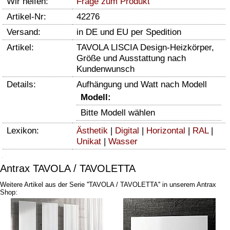
Wir helfen:
Frage zum Produkt
Artikel-Nr:
42276
Versand:
in DE und EU per Spedition
Artikel:
TAVOLA LISCIA Design-Heizkörper,
Größe und Ausstattung nach
Kundenwunsch
Details:
Aufhängung und Watt nach Modell
Modell:
Bitte Modell wählen
Lexikon:
Ästhetik
|
Digital
|
Horizontal
|
RAL
|
Unikat
|
Wasser
Antrax TAVOLA / TAVOLETTA
Weitere Artikel aus der Serie ''TAVOLA / TAVOLETTA'' in unserem Antrax
Shop: