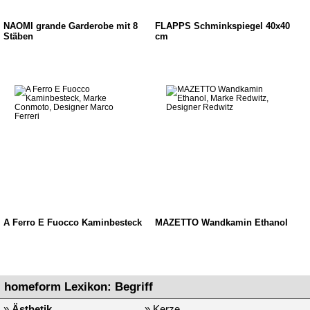
NAOMI grande Garderobe mit 8
FLÄPPS Schminkspiegel 40x40
Stäben
cm
A Ferro E Fuocco Kaminbesteck
MAZETTO Wandkamin Ethanol
homeform Lexikon: Begriff
»
Ästhetik
» Kerze