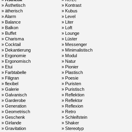
» Ästhetisch
» Kontrast
» ätherisch
» Kubus
» Alarm
» Level
» Balance
» Liter
» Balkon
» Loft
» Buffet
» Lounge
» Charisma
» Lüster
» Cocktail
» Messenger
» Dekantierung
» Minimalistisch
» Ergonomie
» Modul
» Ergonomisch
» Natur
» Etui
» Pionier
» Farbtabelle
» Plastisch
» Filigran
» Poesie
» flexibel
» Puristen
» Galerie
» Puristisch
» Galvanisch
» Reflektion
» Garderobe
» Reflektor
» Generation
» Reflexion
» Geometrisch
» Retro
» Geschenk
» Schleifstein
» Girlande
» Shaker
» Gravitation
» Stereotyp