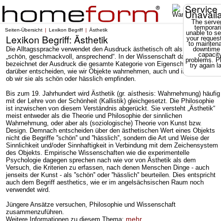
Service
Unavail
The server
temporari
Seiten-Übersicht
Lexikon Begriff
Ästhetik
unable to se
Lexikon Begriff: Ästhetik
your reques
to mainten
Die Alltagssprache verwendet den Ausdruck ästhetisch oft als Synonym für
downtime
capacit
„schön, geschmackvoll, ansprechend“. In der Wissenschaft dagegen
problems. P
bezeichnet der Ausdruck die gesamte Kategorie von Eigenschaften, die
try again la
darüber entscheiden, wie wir Objekte wahrnehmen, auch und insbesondere,
ob wir sie als schön oder hässlich empfinden.
Bis zum 19. Jahrhundert wird Ästhetik (gr. aísthesis: Wahrnehmung) häufig
mit der Lehre von der Schönheit (Kallistik) gleichgesetzt. Die Philosophie
ist inzwischen von diesem Verständnis abgerückt. Sie versteht „Ästhetik“
meist entweder als die Theorie und Philosophie der sinnlichen
Wahrnehmung, oder aber als (soziologische) Theorie von Kunst bzw.
Design. Demnach entscheiden über den ästhetischen Wert eines Objekts
nicht die Begriffe ''schön'' und ''hässlich'', sondern die Art und Weise der
Sinnlichkeit und/oder Sinnhaftigkeit in Verbindung mit dem Zeichensystem
des Objekts. Empirische Wissenschaften wie die experimentelle
Psychologie dagegen sprechen nach wie vor von Ästhetik als dem
Versuch, die Kriterien zu erfassen, nach denen Menschen Dinge - auch
jenseits der Kunst - als ''schön'' oder ''hässlich'' beurteilen. Dies entspricht
auch dem Begriff aesthetics, wie er im angelsächsischen Raum noch
verwendet wird.
Jüngere Ansätze versuchen, Philosophie und Wissenschaft
zusammenzuführen.
mehr ...
Weitere Informationen zu diesem Thema: