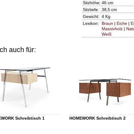
Sitzhöhe:
46 cm
Sitztiefe:
38,5 cm
Gewicht:
4 Kg
Lexikon:
Braun
|
Eiche
|
E
Massivholz
|
Natu
Weiß
ch auch für:
WORK Schreibtisch 1
HOMEWORK Schreibtisch 2