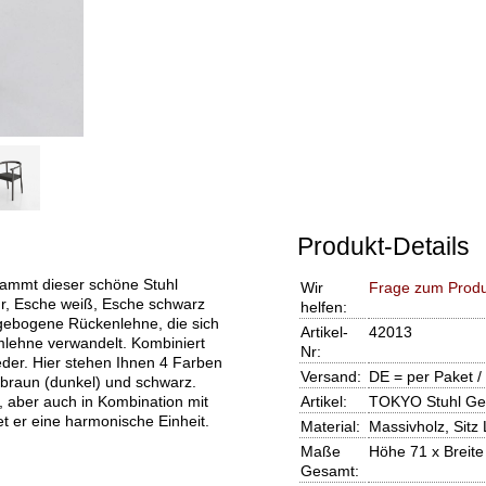
Produkt-Details
stammt dieser schöne Stuhl
Wir
Frage zum Produ
ur, Esche weiß, Esche schwarz
helfen:
e gebogene Rückenlehne, die sich
Artikel-
42013
mlehne verwandelt. Kombiniert
Nr:
Leder. Hier stehen Ihnen 4 Farben
Versand:
DE = per Paket /
, braun (dunkel) und schwarz.
h, aber auch in Kombination mit
Artikel:
TOKYO Stuhl Gest
er eine harmonische Einheit.
Material:
Massivholz, Sitz
Maße
Höhe 71 x Breite
Gesamt: