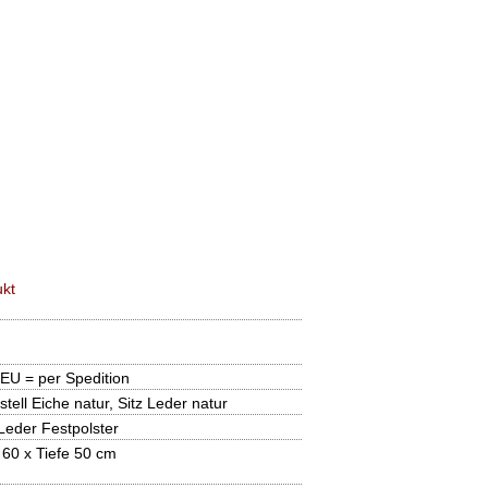
kt
 EU = per Spedition
ell Eiche natur, Sitz Leder natur
 Leder Festpolster
 60 x Tiefe 50 cm