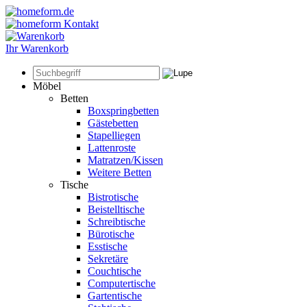
Ihr Warenkorb
Möbel
Betten
Boxspringbetten
Gästebetten
Stapelliegen
Lattenroste
Matratzen/Kissen
Weitere Betten
Tische
Bistrotische
Beistelltische
Schreibtische
Bürotische
Esstische
Sekretäre
Couchtische
Computertische
Gartentische