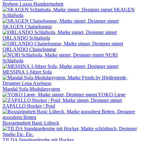
Berbere Luxus Hundereisebett
SKAGEN
Schlafsofa
SKAGEN Chaiselongue
ORLANDO Schlafsofa
ORLANDO Chaiselongue
NURI
Schlafsofa
MESSINA 1-Sitzer Sofa
Mandal Sofa-Modularsystem
YOKO Liege
ZAPALLO Hocker / Pouf
Boxspringbett Basic Lübeck
TILDA Standgarderobe mit Hocker