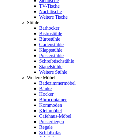
Stehtische
TV-Tische
Nachttische
Weitere Tische
Stühle
Barhocker
Bistrostühle
Bürostühle
Gartenstühle
Klappstühle
Polsterstühle
Schreibtischstühle
Stapelstühle
Weitere Stühle
Weitere Möbel
Badezimmermöbel
Bänke
Hocker
Bürocontainer
Kommoden
Kleinmöbel
Cafehaus-Möbel
Polsterliegen
Regale
Schlafsofas