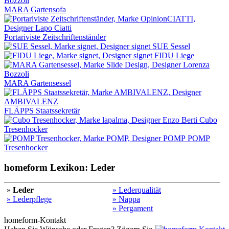
MARA Gartensofa
Portariviste Zeitschriftenständer
SUE Sessel
FIDU Liege
MARA Gartensessel
FLÄPPS Staatssekretär
Cubo
Tresenhocker
POMP
Tresenhocker
homeform Lexikon: Leder
»
Leder
» Lederqualität
» Lederpflege
» Nappa
» Pergament
homeform-Kontakt