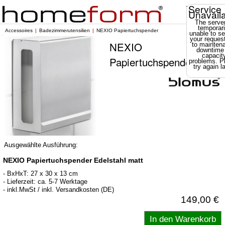
Service
Unavail
The server
temporari
Accessoires
Badezimmerutensilien
NEXIO Papiertuchspender
unable to se
your reques
NEXIO
to mainten
downtime
capacit
Papiertuchspender
problems. P
try again la
Ausgewählte Ausführung:
NEXIO Papiertuchspender Edelstahl matt
- BxHxT: 27 x 30 x 13 cm
- Lieferzeit: ca. 5-7 Werktage
- inkl.MwSt / inkl. Versandkosten (DE)
149,00 €