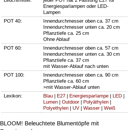
Leuchtmittel:
jeder POT hat 2 Fassung E27 für
Energiesparlampen oder LED-
Lampen
POT 40:
Innendurchmesser oben ca. 37 cm
Innendurchmesser unten ca. 20 cm
Pflanztiefe ca. 25 cm
Ohne Ablauf
POT 60:
Innendurchmesser oben ca. 57 cm
Innendurchmesser unten ca. 30 cm
Pflanztiefe ca. 37 cm
mit Wasser-Ablauf nach unten
POT 100:
Innendurchmesser oben ca. 90 cm
Pflanztiefe ca. 60 cm
>mit Wasser-Ablauf unten
Lexikon:
Blau
|
E27
|
Energiesparlampe
|
LED
|
Lumen
|
Outdoor
|
Polyäthylen
|
Polyethylen
|
UV
|
Wasser
|
Weiß
BLOOM! Beleuchtete Blumentöpfe mit