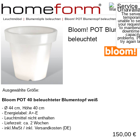
Service
Unavail
The server
temporari
Leuchtmöbel
Blumentöpfe beleuchtet
Bloom! POT Blumentopf beleuchtet
unable to se
your reques
Bloom! POT Blumentopf
to mainten
downtime
capacit
beleuchtet
problems. P
try again la
Ausgewählte Größe:
Bloom POT 40 beleuchteter Blumentopf weiß
- Ø 44 cm, Höhe 40 cm
- Energielabel: A+-E
- Leuchtmittel nicht enthalten
- Lieferzeit: ca. 2 Wochen
- inkl.MwSt / inkl. Versandkosten (DE)
150,00 €