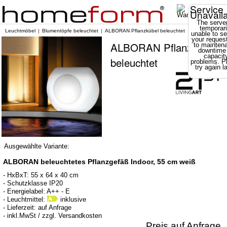
Service
Unavail
The server
temporari
Leuchtmöbel
Blumentöpfe beleuchtet
ALBORAN Pflanzkübel beleuchtet
unable to se
your reques
ALBORAN Pflanzkübel
to mainten
downtime
capacit
beleuchtet
problems. P
try again la
Ausgewählte Variante:
ALBORAN beleuchtetes Pflanzgefäß Indoor, 55 cm weiß
- HxBxT: 55 x 64 x 40 cm
- Schutzklasse IP20
- Energielabel: A++ - E
- Leuchtmittel:
inklusive
- Lieferzeit: auf Anfrage
- inkl.MwSt / zzgl. Versandkosten
Preis auf Anfrage