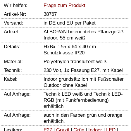
Wir helfen:
Frage zum Produkt
Artikel-Nr:
38767
Versand:
in DE und EU per Paket
Artikel:
ALBORAN beleuchtetes Pflanzgefäß
Indoor, 55 cm weiß
Details:
HxBxT: 55 x 64 x 40 cm
Schutzklasse IP20
Material:
Polyethylen transluzent weiß
Technik:
230 Volt, 1x Fassung E27, mit Kabel
Kabel:
Indoor grundsätzlich mit Fußschalter
Outdoor ohne Kabel
Auf Anfrage:
Technik LED weiß und Technik LED-
RGB (mit Funkfernbedienung)
erhältlich
Auf Anfrage:
auch in den Farben grün und orange
erhältlich.
Lexikon:
E27
|
Grazil
|
Grün
|
Indoor
|
LED
|