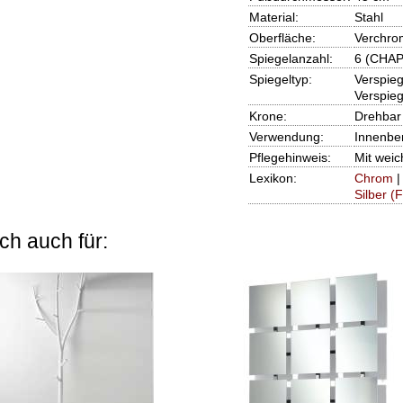
Material:
Stahl
Oberfläche:
Verchro
Spiegelanzahl:
6 (CHA
Spiegeltyp:
Verspieg
Verspie
Krone:
Drehbar
Verwendung:
Innenbe
Pflegehinweis:
Mit weic
Lexikon:
Chrom
Silber (
ch auch für: