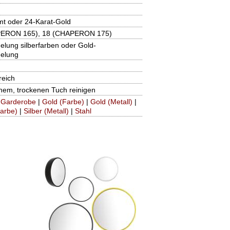
mt oder 24-Karat-Gold
PERON 165), 18 (CHAPERON 175)
elung silberfarben oder Gold-
gelung
reich
hem, trockenen Tuch reinigen
|
Garderobe
|
Gold (Farbe)
|
Gold (Metall)
|
Farbe)
|
Silber (Metall)
|
Stahl