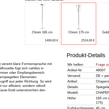
Chrom 165 cm
Chrom 175 cm
Gold
1469,00 €
2524,00 €
Produkt-Details
 vereint klare Formensprache mit
Wir helfen:
Frage z
lhouette fügt sich nahtlos in
Artikel-Nr:
48007
zimmer oder Empfangsbereich.
Versand:
DE = per
verspiegelten Elementen
griff aus jeder Richtung. So wird
Artikel:
Chapero
r effizient, sondern stilvoll
Details:
Spiegela
Karat-Gold unterstreichen den
Modell:
CHAPER
Höhe:
165 cm
175)
Fußdurchmesser:
45 cm