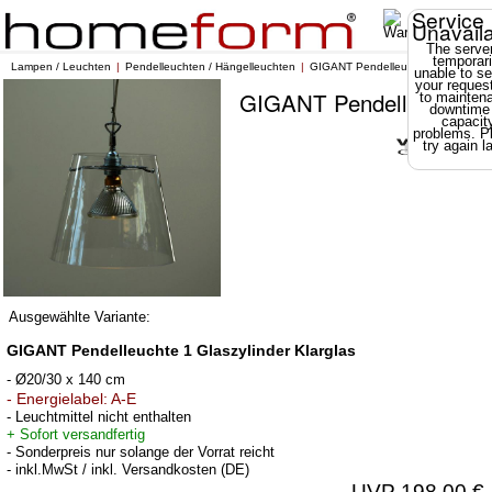
Service
Unavail
The server
temporari
Lampen / Leuchten
Pendelleuchten / Hängelleuchten
GIGANT Pendelleuchte
unable to se
your reques
GIGANT Pendelleuchte
to mainten
downtime
capacit
problems. P
try again la
Ausgewählte Variante:
GIGANT Pendelleuchte 1 Glaszylinder Klarglas
- Ø20/30 x 140 cm
- Energielabel: A-E
- Leuchtmittel nicht enthalten
+ Sofort versandfertig
- Sonderpreis nur solange der Vorrat reicht
- inkl.MwSt / inkl. Versandkosten (DE)
UVP 198,00 €