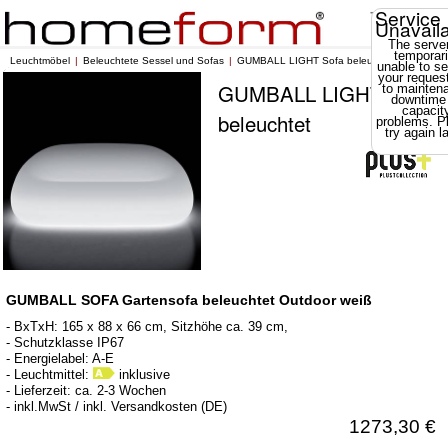
Service
Unavail
The server
temporari
Leuchtmöbel
Beleuchtete Sessel und Sofas
GUMBALL LIGHT Sofa beleuchtet
unable to se
your reques
GUMBALL LIGHT Sofa
to mainten
downtime
capacit
beleuchtet
problems. P
try again la
GUMBALL SOFA Gartensofa beleuchtet Outdoor weiß
- BxTxH: 165 x 88 x 66 cm, Sitzhöhe ca. 39 cm,
- Schutzklasse IP67
- Energielabel: A-E
- Leuchtmittel:
inklusive
- Lieferzeit: ca. 2-3 Wochen
- inkl.MwSt / inkl. Versandkosten (DE)
1273,30 €