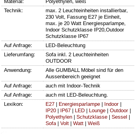
Material:
Polyethylen, weiß
Technik:
max. 2 Leuchteinheiten installierbar,
230 Volt, Fassung E27 je Einheit,
max. je 20 Watt Energiesparlampe,
Indoor Schutzklasse IP20,Outdoor
Schutzklasse IP67
Auf Anfrage:
LED-Beleuchtung
Lieferumfang:
Sofa inkl. 2 Leuchteinheiten
OUTDOOR
Anwendung:
Alle GUMBALL Möbel sind für den
Aussenbereich geeignet
Auf Anfrage:
auch mit Indoor-Technik
Auf Anfrage:
auch mit LED-Beleuchtung.
Lexikon:
E27
|
Energiesparlampe
|
Indoor
|
IP20
|
IP67
|
LED
|
Lounge
|
Outdoor
|
Polyethylen
|
Schutzklasse
|
Sessel
|
Sofa
|
Volt
|
Watt
|
Weiß