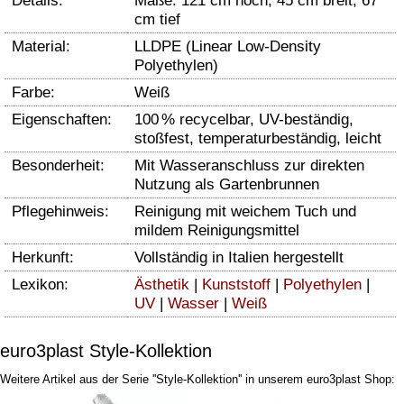
Details:
Maße: 121 cm hoch, 45 cm breit, 67
cm tief
Material:
LLDPE (Linear Low-Density
Polyethylen)
Farbe:
Weiß
Eigenschaften:
100 % recycelbar, UV-beständig,
stoßfest, temperaturbeständig, leicht
Besonderheit:
Mit Wasseranschluss zur direkten
Nutzung als Gartenbrunnen
Pflegehinweis:
Reinigung mit weichem Tuch und
mildem Reinigungsmittel
Herkunft:
Vollständig in Italien hergestellt
Lexikon:
Ästhetik
|
Kunststoff
|
Polyethylen
|
UV
|
Wasser
|
Weiß
euro3plast Style-Kollektion
Weitere Artikel aus der Serie ''Style-Kollektion'' in unserem euro3plast Shop: