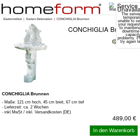
Service
Unavail
The server
temporari
Gartenmöbel
Garten-Dekoration
CONCHIGLIA Brunnen
unable to se
your reques
CONCHIGLIA Brunnen
to mainten
downtime
capacit
problems. P
try again la
CONCHIGLIA Brunnen
- Maße: 121 cm hoch, 45 cm breit, 67 cm tief
- Lieferzeit: ca. 2 Wochen
- inkl.MwSt / inkl. Versandkosten (DE)
489,00 €