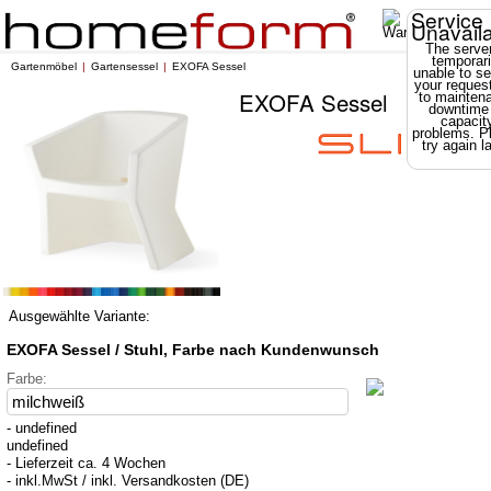
Service
Unavail
The server
temporari
Gartenmöbel
Gartensessel
EXOFA Sessel
unable to se
your reques
EXOFA Sessel
to mainten
downtime
capacit
problems. P
try again la
Ausgewählte Variante:
EXOFA Sessel / Stuhl, Farbe nach Kundenwunsch
Farbe:
- undefined
undefined
- Lieferzeit ca. 4 Wochen
- inkl.MwSt / inkl. Versandkosten (DE)