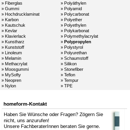
» Fiberglas
» Polyäthylen
» Gummi
» Polyamid
» Hochdrucklaminat
» Polycarbonat
» Karbon
» Polyether
» Kautschuk
» Polyethylen
» Kevlar
» Polykarbonat
» Klavierlack
» Polymethylacrylat
» Kunstharz
»
Polypropylen
» Kunststoff
» Polystyrol
» Linoleum
» Polyurethan
» Melamin
» Schaumstoff
» Methacrylat
» Silikon
» Moosgummi
» Stonefiber
» MySofty
» Teflon
» Neopren
» Tempur
» Nylon
» TPE
homeform-Kontakt
Haben Sie Wünsche oder Fragen? Zögern Sie
nicht, uns anzurufen!
Unsere FachberaterInnen beraten Sie gerne.