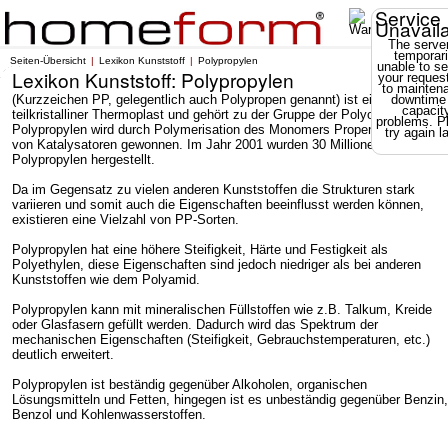
Service
Unavail
The server
temporari
Seiten-Übersicht
Lexikon Kunststoff
Polypropylen
unable to se
Lexikon Kunststoff: Polypropylen
your reques
to mainten
(Kurzzeichen PP, gelegentlich auch Polypropen genannt) ist ein
downtime
capacit
teilkristalliner Thermoplast und gehört zu der Gruppe der Polyolefine.
problems. P
Polypropylen wird durch Polymerisation des Monomers Propen mit Hilfe
try again la
von Katalysatoren gewonnen. Im Jahr 2001 wurden 30 Millionen Tonnen
Polypropylen hergestellt.
Da im Gegensatz zu vielen anderen Kunststoffen die Strukturen stark
variieren und somit auch die Eigenschaften beeinflusst werden können,
existieren eine Vielzahl von PP-Sorten.
Polypropylen hat eine höhere Steifigkeit, Härte und Festigkeit als
Polyethylen, diese Eigenschaften sind jedoch niedriger als bei anderen
Kunststoffen wie dem Polyamid.
Polypropylen kann mit mineralischen Füllstoffen wie z.B. Talkum, Kreide
oder Glasfasern gefüllt werden. Dadurch wird das Spektrum der
mechanischen Eigenschaften (Steifigkeit, Gebrauchstemperaturen, etc.)
deutlich erweitert.
Polypropylen ist beständig gegenüber Alkoholen, organischen
Lösungsmitteln und Fetten, hingegen ist es unbeständig gegenüber Benzin,
Benzol und Kohlenwasserstoffen.