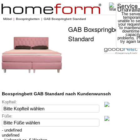
Service
Unavail
The server
temporari
Möbel
Boxspringbetten
GAB Boxspringbett Standard
unable to se
your reques
GAB Boxspringbett
to mainten
downtime
capacit
Standard
problems. P
try again la
Boxspringbett GAB Standard nach Kundenwunsch
Kopfteil:
Füße:
- undefined
undefined