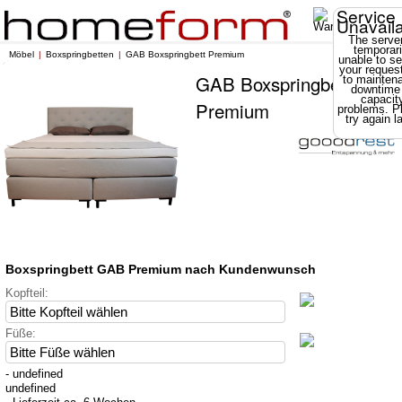
Service
Unavail
The server
temporari
Möbel
Boxspringbetten
GAB Boxspringbett Premium
unable to se
your reques
GAB Boxspringbett
to mainten
downtime
capacit
Premium
problems. P
try again la
Boxspringbett GAB Premium nach Kundenwunsch
Kopfteil:
Füße:
- undefined
undefined