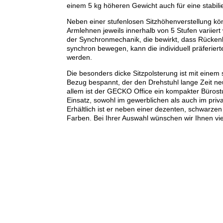
einem 5 kg höheren Gewicht auch für eine stabili
Neben einer stufenlosen Sitzhöhenverstellung k
Armlehnen jeweils innerhalb von 5 Stufen variie
der Synchronmechanik, die bewirkt, dass Rückenle
synchron bewegen, kann die individuell präferier
werden.
Die besonders dicke Sitzpolsterung ist mit einem 
Bezug bespannt, der den Drehstuhl lange Zeit neu
allem ist der GECKO Office ein kompakter Bürostu
Einsatz, sowohl im gewerblichen als auch im priva
Erhältlich ist er neben einer dezenten, schwarzen
Farben. Bei Ihrer Auswahl wünschen wir Ihnen vi