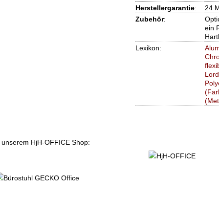
Herstellergarantie
:
24 
Zubehör
:
Opti
ein 
Hart
Lexikon:
Alu
Chr
flexi
Lord
Poly
(Far
(Met
 in unserem HjH-OFFICE Shop: