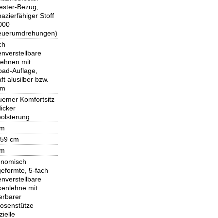
ester-Bezug,
pazierfähiger Stoff
000
euerumdrehungen)
ch
nverstellbare
ehnen mit
pad-Auflage,
ft alusilber bzw.
om
emer Komfortsitz
dicker
polsterung
cm
 59 cm
cm
onomisch
eformte, 5-fach
nverstellbare
enlehne mit
ierbarer
osenstütze
zielle