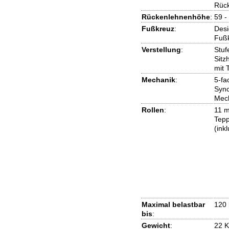
Rück
Rückenlehnenhöhe
:
59 -
Fußkreuz
:
Desi
Fuß
Verstellung
:
Stuf
Sitz
mit T
Mechanik
:
5-fa
Sync
Mec
Rollen
:
11 m
Tep
(ink
Maximal belastbar
120 
bis
:
Gewicht
:
22 