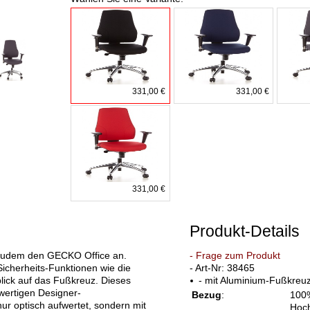
331,00 €
331,00 €
331,00 €
Produkt-Details
zudem den GECKO Office an.
- Frage zum Produkt
Sicherheits-Funktionen wie die
- Art-Nr: 38465
lick auf das Fußkreuz. Dieses
- mit Aluminium-Fußkreu
wertigen Designer-
Bezug
:
100%
ur optisch aufwertet, sondern mit
Hoch