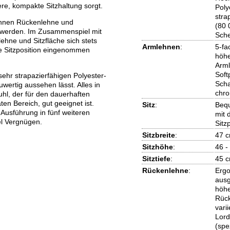
ere, kompakte Sitzhaltung sorgt.
Poly
stra
önnen Rückenlehne und
(80 
rt werden. Im Zusammenspiel mit
Sch
hne und Sitzfläche sich stets
Armlehnen
:
5-fa
te Sitzposition eingenommen
höhe
Arml
Soft
sehr strapazierfähigen Polyester-
Scha
wertig aussehen lässt. Alles in
chr
hl, der für den dauerhaften
ten Bereich, gut geeignet ist.
Sitz
:
Bequ
 Ausführung in fünf weiteren
mit 
el Vergnügen.
Sitz
Sitzbreite
:
47 
Sitzhöhe
:
46 -
Sitztiefe
:
45 
Rückenlehne
:
Erg
ausg
höhe
Rück
vari
Lord
(spe