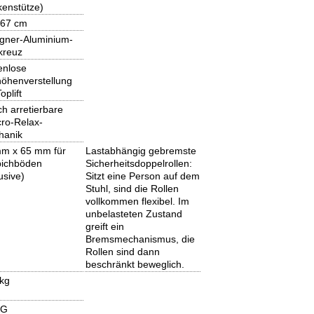
enstütze)
 67 cm
gner-Aluminium-
kreuz
enlose
höhenverstellung
oplift
ch arretierbare
ro-Relax-
hanik
m x 65 mm für
Lastabhängig gebremste
pichböden
Sicherheitsdoppelrollen:
lusive)
Sitzt eine Person auf dem
Stuhl, sind die Rollen
vollkommen flexibel. Im
unbelasteten Zustand
greift ein
Bremsmechanismus, die
Rollen sind dann
beschränkt beweglich.
kg
KG