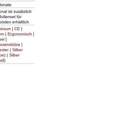
Monate
onal ist zusätzlich
Rollenset für
böden erhältlich
minium
|
CE
|
om
|
Ergonomisch
|
bel
|
osenstütze
|
ester
|
Silber
be)
|
Silber
all)