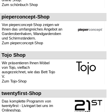
» Konferenztische
Zum schönbuch Shop
» Konsolen
» Lattenroste
pieperconcept-Shop
» Liegen / Polsterliegen
» Matratzen
Von pieperconcept-Shop zeigen wir
» Objektmöbel
Ihnen das umfangreiches Angebot an
» Ohrensessel
Garderobenhaken, Wandgarderoben
» Polsterstühle
und Schirmständern.
» Prospekthalter
Zum pieperconcept-Shop
» Regale
» Relaxsessel
Tojo Shop
» Ruhesessel
» Schlafsofas
Wir präsentieren Ihnen Möbel
» Schränke
von Tojo, vielfach
» Schreibtische
ausgezeichnet, wie das Bett Tojo
» Schuhschränke
V.
» Sekretäre
Zum Tojo-Shop
» Sessel
» Sideboards
twentyfirst-Shop
» Sitzhocker
» Sitzsäcke
Das komplette Programm von
» Sofas
twentyfirst - Livingart bei uns im
» Stapelbetten, Stapelliegen
Onlineshop.
» Stapelstühle