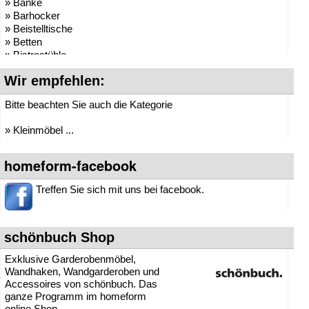
» Bänke
» Barhocker
» Beistelltische
» Betten
» Bistrostühle
» Bistrotische
Wir empfehlen:
» Boxspringbetten
» Bürocontainer
Bitte beachten Sie auch die Kategorie
» Büromöbel
» Büroregale
» Kleinmöbel ...
» Cafehausmöbel
» Computertische
» Couchtische
homeform-facebook
» Drehsessel
» Esstische
Treffen Sie sich mit uns bei facebook.
» Fernsehsessel
» Gästebetten
» Garderoben
schönbuch Shop
» Heizkörper und Radiatoren
» Kindermöbel
Exklusive Garderobenmöbel,
»
Kindertische
Wandhaken, Wandgarderoben und
» Klappstühle
Accessoires von schönbuch. Das
» Kleinmöbel
ganze Programm im homeform
» Kommoden / Konsolen
online Shop.