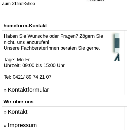
Zum 21first-Shop
» Stehpulte
» Stehtische
» Stühle
» Tische
homeform-Kontakt
» TV-Möbel / TV-Tische
» Zeitschriftenhalter
Haben Sie Wünsche oder Fragen? Zögern Sie
nicht, uns anzurufen!
Unsere FachberaterInnen beraten Sie gerne.
Tage: Mo-Fr
Uhrzeit: 09:00 bis 15:00 Uhr
Tel: 0421/ 89 74 21 07
Kontaktformular
»
Wir über uns
Kontakt
»
Impressum
»