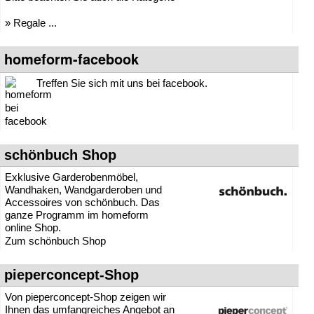
» Büroregale
» Regale ...
» Cafehausmöbel
» Computertische
» Couchtische
homeform-facebook
» Drehsessel
» Esstische
Treffen Sie sich mit uns bei facebook.
» Fernsehsessel
» Gästebetten
» Garderoben
» Heizkörper und Radiatoren
» Kindermöbel
schönbuch Shop
» Kindertische
» Klappstühle
Exklusive Garderobenmöbel,
» Kleinmöbel
Wandhaken, Wandgarderoben und
» Kommoden / Konsolen
Accessoires von schönbuch. Das
» Konferenztische
ganze Programm im homeform
»
Konsolen
online Shop.
» Lattenroste
Zum schönbuch Shop
» Liegen / Polsterliegen
» Matratzen
pieperconcept-Shop
» Objektmöbel
» Ohrensessel
Von pieperconcept-Shop zeigen wir
» Polsterstühle
Ihnen das umfangreiches Angebot an