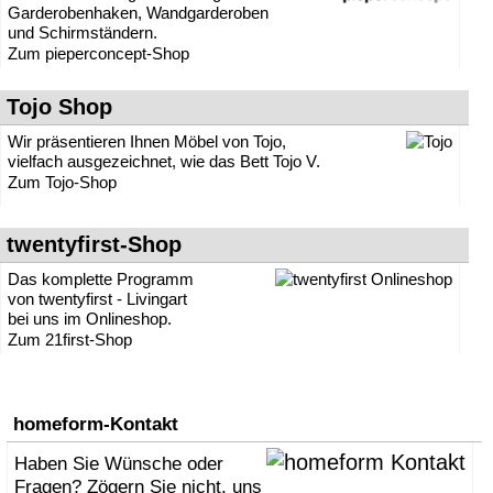
» Prospekthalter
Garderobenhaken, Wandgarderoben
» Regale
und Schirmständern.
» Relaxsessel
Zum pieperconcept-Shop
» Ruhesessel
» Schlafsofas
Tojo Shop
» Schränke
» Schreibtische
Wir präsentieren Ihnen Möbel von Tojo,
» Schuhschränke
vielfach ausgezeichnet, wie das Bett Tojo V.
» Sekretäre
Zum Tojo-Shop
» Sessel
» Sideboards
» Sitzhocker
twentyfirst-Shop
» Sitzsäcke
» Sofas
Das komplette Programm
von twentyfirst - Livingart
» Stapelbetten, Stapelliegen
bei uns im Onlineshop.
» Stapelstühle
Zum 21first-Shop
» Stehpulte
» Stehtische
» Stühle
» Tische
homeform-Kontakt
» TV-Möbel / TV-Tische
» Zeitschriftenhalter
Haben Sie Wünsche oder
Fragen? Zögern Sie nicht, uns