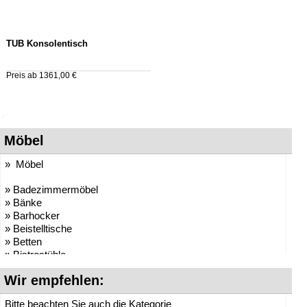
TUB Konsolentisch
Preis ab 1361,00 €
Möbel
» Möbel
» Badezimmermöbel
» Bänke
» Barhocker
» Beistelltische
» Betten
» Bistrostühle
» Bistrotische
Wir empfehlen:
» Boxspringbetten
» Bürocontainer
Bitte beachten Sie auch die Kategorie
» Büromöbel