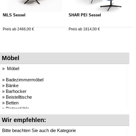
NILS Sessel
SHAR PEI Sessel
Preis ab 2466,00 €
Preis ab 1814,00 €
Möbel
» Möbel
» Badezimmermöbel
» Bänke
» Barhocker
» Beistelltische
» Betten
» Bistrostühle
» Bistrotische
Wir empfehlen:
» Boxspringbetten
» Bürocontainer
Bitte beachten Sie auch die Kategorie
» Büromöbel