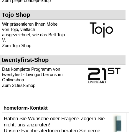
Zum pieperconcept-Shop
» Regale
» Relaxsessel
Tojo Shop
» Ruhesessel
» Schlafsofas
Wir präsentieren Ihnen Möbel
» Schränke
von Tojo, vielfach
» Schreibtische
ausgezeichnet, wie das Bett Tojo
» Schuhschränke
V.
» Sekretäre
Zum Tojo-Shop
» Sessel
» Sideboards
twentyfirst-Shop
» Sitzhocker
» Sitzsäcke
Das komplette Programm von
» Sofas
twentyfirst - Livingart bei uns im
» Stapelbetten, Stapelliegen
Onlineshop.
» Stapelstühle
Zum 21first-Shop
» Stehpulte
» Stehtische
» Stühle
» Tische
homeform-Kontakt
» TV-Möbel / TV-Tische
» Zeitschriftenhalter
Haben Sie Wünsche oder Fragen? Zögern Sie
nicht, uns anzurufen!
Unsere FachberaterInnen beraten Sie gerne.