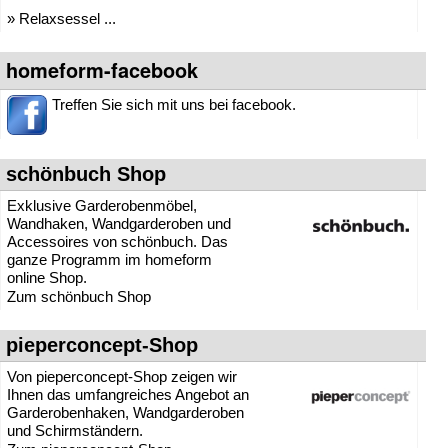
» Büroregale
» Relaxsessel ...
» Cafehausmöbel
» Computertische
» Couchtische
homeform-facebook
» Drehsessel
» Esstische
Treffen Sie sich mit uns bei facebook.
» Fernsehsessel
» Gästebetten
» Garderoben
schönbuch Shop
» Heizkörper und Radiatoren
» Kindermöbel
Exklusive Garderobenmöbel,
» Kindertische
Wandhaken, Wandgarderoben und
» Klappstühle
Accessoires von schönbuch. Das
» Kleinmöbel
ganze Programm im homeform
» Kommoden / Konsolen
online Shop.
» Konferenztische
Zum schönbuch Shop
» Konsolen
» Lattenroste
pieperconcept-Shop
» Liegen / Polsterliegen
» Matratzen
Von pieperconcept-Shop zeigen wir
» Objektmöbel
Ihnen das umfangreiches Angebot an
»
Ohrensessel
Garderobenhaken, Wandgarderoben
» Polsterstühle
und Schirmständern.
» Prospekthalter