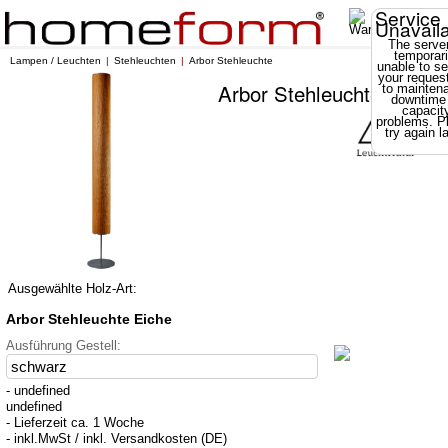
Service
Unavail
The server
temporari
Lampen / Leuchten
Stehleuchten
Arbor Stehleuchte
unable to se
your reques
Arbor Stehleuchte
to mainten
downtime
capacit
problems. P
try again la
Ausgewählte Holz-Art:
Arbor Stehleuchte Eiche
Ausführung Gestell:
- undefined
undefined
- Lieferzeit ca. 1 Woche
- inkl.MwSt / inkl. Versandkosten (DE)