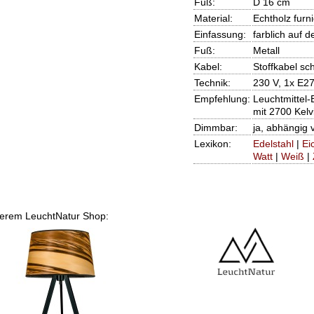
Fuß:
D 16 cm
Material:
Echtholz furni
Einfassung:
farblich auf 
Fuß:
Metall
Kabel:
Stoffkabel sc
Technik:
230 V, 1x E2
Empfehlung:
Leuchtmittel
mit 2700 Kel
Dimmbar:
ja, abhängig 
Lexikon:
Edelstahl
|
Ei
Watt
|
Weiß
|
unserem LeuchtNatur Shop: