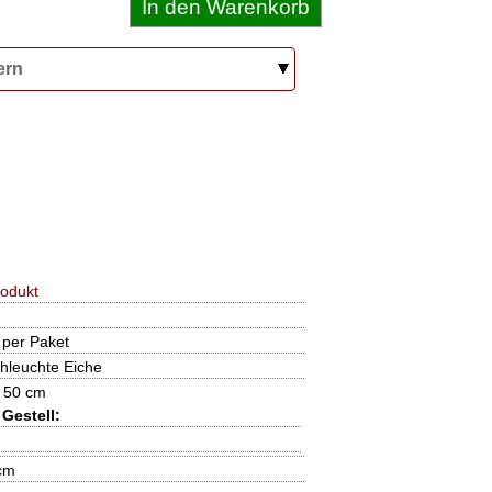
ern
odukt
 per Paket
hleuchte Eiche
 50 cm
Gestell:
cm