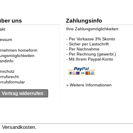
über uns
Zahlungsinfo
Ihre Zahlungsmöglichkeiten:
akt
- Per Vorkasse 3% Skonto
ressum
- Sicher per Lastschrift
- Per Nachnahme
ernehmen homeform
- Per Rechnung (gewerbl.)
ungsmöglichkeiten
- Mit Ihrem Paypal-Konto
andinfo
nschutz
rrufsrecht
rrufsformular
»
Weitere Informationen
Vertrag widerrufen
l. Versandkosten.
» Versandinformation anzeigen