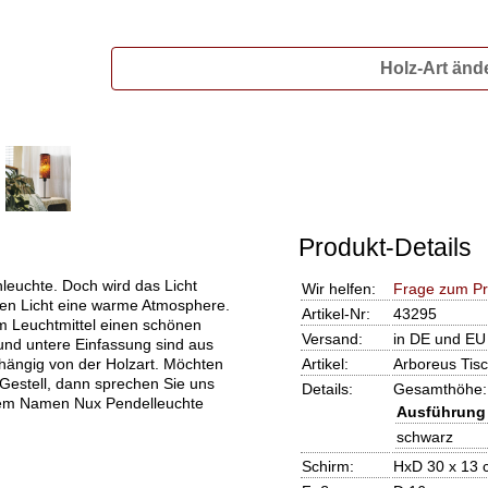
Holz-Art änd
Produkt-Details
hleuchte. Doch wird das Licht
Wir helfen:
Frage zum Pr
hen Licht eine warme Atmosphere.
Artikel-Nr:
43295
m Leuchtmittel einen schönen
Versand:
in DE und EU
und untere Einfassung sind aus
bhängig von der Holzart. Möchten
Artikel:
Arboreus Tisc
 Gestell, dann sprechen Sie uns
Details:
Gesamthöhe:
 dem Namen Nux Pendelleuchte
Ausführung 
schwarz
Schirm:
HxD 30 x 13 