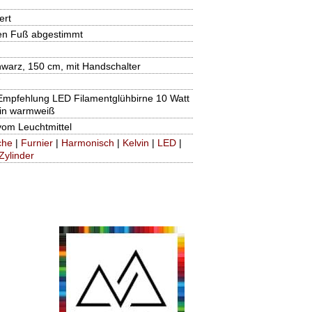
ert
den Fuß abgestimmt
hwarz, 150 cm, mit Handschalter
7
-Empfehlung LED Filamentglühbirne 10 Watt
vin warmweiß
vom Leuchtmittel
che
|
Furnier
|
Harmonisch
|
Kelvin
|
LED
|
Zylinder