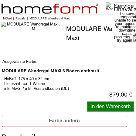
Service
Unavail
The server
temporari
Möbel
Regale
MODULARE Wandregal Maxi
unable to se
your reques
MODULARE Wandregal
to mainten
downtime
capacit
Maxi
problems. P
try again la
Ausgewählte Farbe:
MODULARE Wandregal MAXI 6 Böden anthrazit
- HxBxT: 175 x 40 x 32 cm
- Lieferzeit: ca. 1 Woche
- inkl.MwSt / inkl. Versandkosten (DE)
879,00 €
Farbe ändern