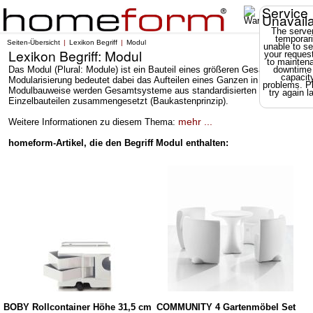
Service
Unavail
The server
temporari
Seiten-Übersicht
Lexikon Begriff
Modul
unable to se
Lexikon Begriff: Modul
your reques
to mainten
Das Modul (Plural: Module) ist ein Bauteil eines größeren Gesamtsystems.
downtime
capacit
Modularisierung bedeutet dabei das Aufteilen eines Ganzen in Teile. Bei de
problems. P
Modulbauweise werden Gesamtsysteme aus standardisierten
try again la
Einzelbauteilen zusammengesetzt (Baukastenprinzip).
mehr ...
Weitere Informationen zu diesem Thema:
homeform-Artikel, die den Begriff Modul enthalten:
BOBY Rollcontainer Höhe 31,5 cm
COMMUNITY 4 Gartenmöbel Set