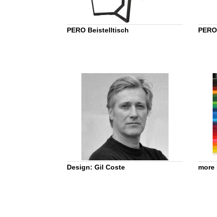
PERO Beistelltisch
PERO 
Design: Gil Coste
more 