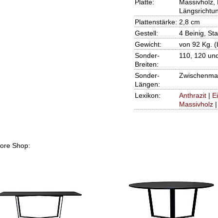
Platte:
Massivholz, 
Längsrichtu
Plattenstärke:
2,8 cm
Gestell:
4 Beinig, Sta
Gewicht:
von 92 Kg. (
Sonder-
110, 120 un
Breiten:
Sonder-
Zwischenmaß
Längen:
Lexikon:
Anthrazit
|
E
Massivholz
more Shop: