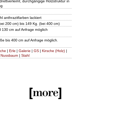
Brettverleimt, durchgängige Holzstruktur in
ng
hl anthrazitfarben lackiert
bei 200 cm) bis 149 Kg. (bei 400 cm)
d 130 cm auf Anfrage möglich
e bis 400 cm auf Anfrage möglich.
iche
|
Erle
|
Galerie
|
GS
|
Kirsche (Holz)
|
|
Nussbaum
|
Stahl