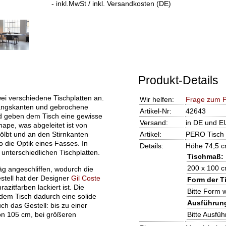
- inkl.MwSt / inkl. Versandkosten (DE)
Produkt-Details
ei verschiedene Tischplatten an.
Wir helfen:
Frage zum P
 Längskanten und gebrochene
Artikel-Nr:
42643
d geben dem Tisch eine gewisse
Versand:
in DE und EU
hape, was abgeleitet ist von
ölbt und an den Stirnkanten
Artikel:
PERO Tisch 
 die Optik eines Fasses. In
Details:
Höhe 74,5 
 unterschiedlichen Tischplatten.
Tischmaß:
200 x 100 c
äg angeschliffen, wodurch die
estell hat der Designer
Gil Coste
Form der Ti
azitfarben lackiert ist. Die
Bitte Form 
 dem Tisch dadurch eine solide
Ausführung
ch das Gestell: bis zu einer
on 105 cm, bei größeren
Bitte Ausfü