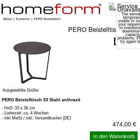
Service
Unavail
The server
temporari
Möbel
Esstische
PERO Beistelltisch
unable to se
your reques
PERO Beistelltisch
to mainten
downtime
capacit
problems. P
try again la
Ausgewählte Größe:
PERO Beistelltisch 33 Stahl anthrazit
- HxD: 33 x 36 cm
- Lieferzeit: ca. 4 Wochen
- inkl.MwSt / inkl. Versandkosten (DE)
474,00 €