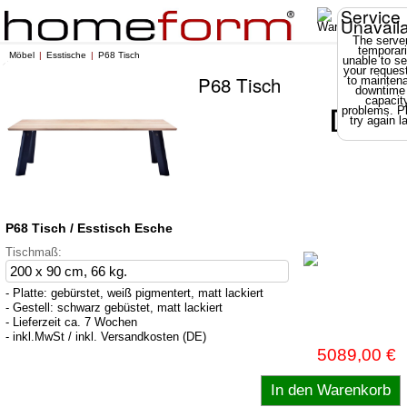
Service
Unavail
The server
temporari
Möbel
Esstische
P68 Tisch
unable to se
your reques
P68 Tisch
to mainten
downtime
capacit
problems. P
try again la
P68 Tisch / Esstisch Esche
Tischmaß:
- Platte: gebürstet, weiß pigmentert, matt lackiert
- Gestell: schwarz gebüstet, matt lackiert
- Lieferzeit ca. 7 Wochen
- inkl.MwSt / inkl. Versandkosten (DE)
5089,00 €