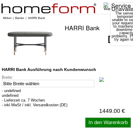
Service
Unavail
The server
temporari
Möbel
Bänke
HARRI Bank
unable to se
your reques
HARRI Bank
to mainten
downtime
capacit
problems. P
try again la
HARRI Bank Ausführung nach Kundenwunsch
Breite:
- undefined
undefined
- Lieferzeit ca. 7 Wochen
- inkl.MwSt / inkl. Versandkosten (DE)
1449.00 €