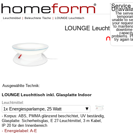
Service
Unavail
The server
temporari
Leuchtmöbel
Beleuchtete Tische
LOUNGE Leuchttisch
unable to se
your reques
LOUNGE Leuchttisch
to mainten
downtime
capacit
problems. P
try again la
Ausgewählte Technik:
LOUNGE Leuchttisch inkl. Glasplatte Indoor
Leuchtmittel:
- Korpus: ABS, PMMA glänzend beschichtet, UV beständig,
Glasplatte: Sicherheitsglas, E 27-Leuchtmittel, 3 m Kabel,
IP 20 für den Innenbereich
- Energielabel: A-E