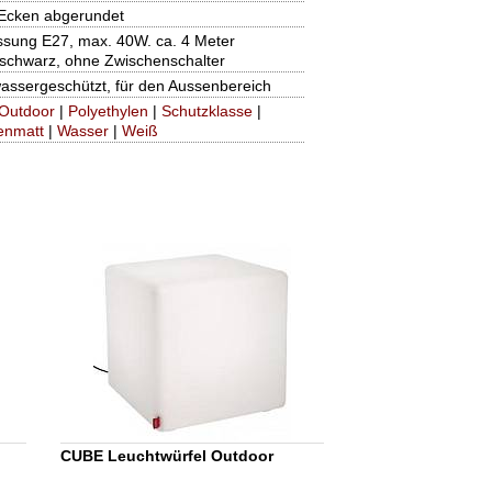
Ecken abgerundet
ssung E27, max. 40W. ca. 4 Meter
 schwarz, ohne Zwischenschalter
wassergeschützt, für den Aussenbereich
Outdoor
|
Polyethylen
|
Schutzklasse
|
enmatt
|
Wasser
|
Weiß
CUBE Leuchtwürfel Outdoor