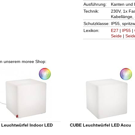
Ausführung:
Kanten und 
Technik:
230V, 1x Fa
Kabellänge,
Schutzklasse:
IP55, spritz
Lexikon:
E27
|
IP55
|
Seide
|
Seid
' in unserem moree Shop:
Leuchtwürfel Indoor LED
CUBE Leuchtwürfel LED Accu