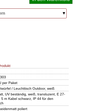
ern
rodukt
303
U per Paket
ürfel / Leuchttisch Outdoor, weiß
t, UV beständig, weiß, transluzent, E 27-
, 5 m Kabel schwarz, IP 44 für den
ch
seidenmatt poliert