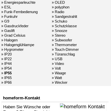
» Energiesparleuchte
» OLED
» ESL
» polyphon
» Funk-Fernbedienung
» Radio
» Funkuhr
» Sandgestrahlt
» G9
» Schuko
» Gasdruckfeder
» Schutzklasse
» Gaslift
» Snooze
» Grad Celsius
» Stereo
» Halogen
» Subwoofer
» Halogenglühlampe
» Thermometer
» Hygrometer
» Touch-Dimmer
» IP20
» Türanschlag
» IP22
» USB
» IP44
» Video
» IP54
» Volt
»
IP55
» Waage
» IP65
» Watt
» IP66
» Wecker
homeform-Kontakt
Haben Sie Wünsche oder