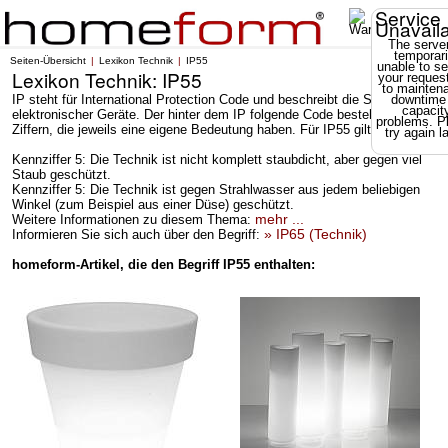
Service
Unavail
The server
temporari
Seiten-Übersicht
Lexikon Technik
IP55
unable to se
Lexikon Technik: IP55
your reques
to mainten
IP steht für International Protection Code und beschreibt die Schutzklasse
downtime
capacit
elektronischer Geräte. Der hinter dem IP folgende Code besteht aus zwei
problems. P
Ziffern, die jeweils eine eigene Bedeutung haben. Für IP55 gilt:
try again la
Kennziffer 5: Die Technik ist nicht komplett staubdicht, aber gegen viel
Staub geschützt.
Kennziffer 5: Die Technik ist gegen Strahlwasser aus jedem beliebigen
Winkel (zum Beispiel aus einer Düse) geschützt.
mehr ...
Weitere Informationen zu diesem Thema:
» IP65 (Technik)
Informieren Sie sich auch über den Begriff:
homeform-Artikel, die den Begriff IP55 enthalten: