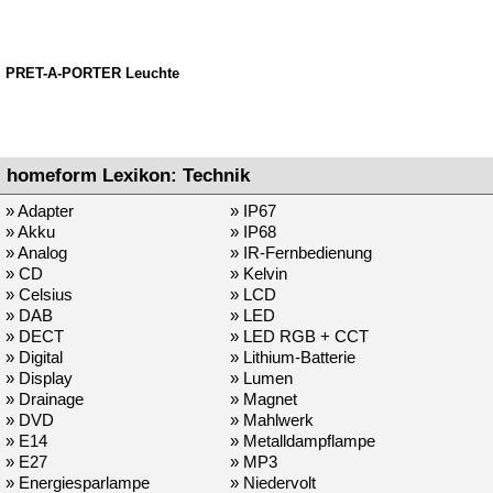
PRET-A-PORTER Leuchte
homeform Lexikon: Technik
» Adapter
» IP67
» Akku
» IP68
» Analog
» IR-Fernbedienung
» CD
» Kelvin
» Celsius
» LCD
» DAB
» LED
» DECT
» LED RGB + CCT
» Digital
» Lithium-Batterie
» Display
» Lumen
» Drainage
» Magnet
» DVD
» Mahlwerk
» E14
» Metalldampflampe
» E27
» MP3
» Energiesparlampe
» Niedervolt