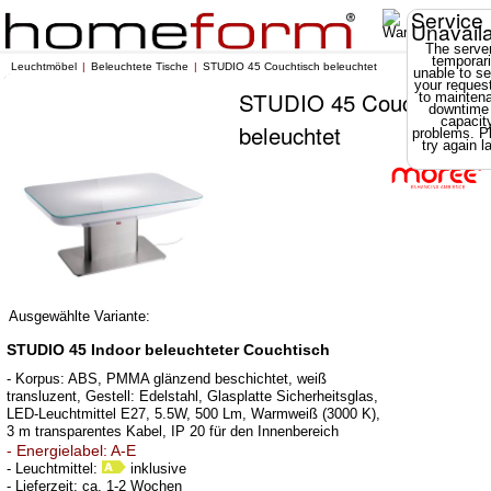
Service
Unavail
The server
temporari
Leuchtmöbel
Beleuchtete Tische
STUDIO 45 Couchtisch beleuchtet
unable to se
your reques
STUDIO 45 Couchtisch
to mainten
downtime
capacit
beleuchtet
problems. P
try again la
Ausgewählte Variante:
STUDIO 45 Indoor beleuchteter Couchtisch
- Korpus: ABS, PMMA glänzend beschichtet, weiß
transluzent, Gestell: Edelstahl, Glasplatte Sicherheitsglas,
LED-Leuchtmittel E27, 5.5W, 500 Lm, Warmweiß (3000 K),
3 m transparentes Kabel, IP 20 für den Innenbereich
- Energielabel: A-E
- Leuchtmittel:
inklusive
- Lieferzeit: ca. 1-2 Wochen