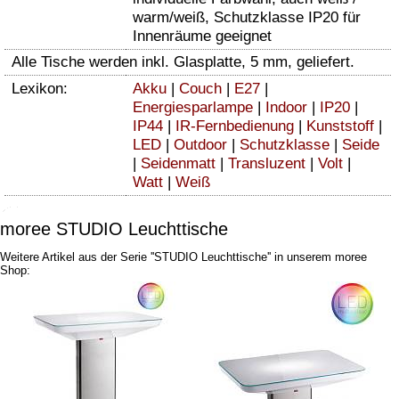
warm/weiß, Schutzklasse IP20 für
Innenräume geeignet
Alle Tische werden inkl. Glasplatte, 5 mm, geliefert.
Lexikon:
Akku
|
Couch
|
E27
|
Energiesparlampe
|
Indoor
|
IP20
|
IP44
|
IR-Fernbedienung
|
Kunststoff
|
LED
|
Outdoor
|
Schutzklasse
|
Seide
|
Seidenmatt
|
Transluzent
|
Volt
|
Watt
|
Weiß
moree STUDIO Leuchttische
Weitere Artikel aus der Serie ''STUDIO Leuchttische'' in unserem moree
Shop: