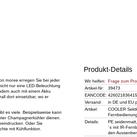
Produkt-Details
n moree erregen Sie bei jeder
Wir helfen:
Frage zum Pro
nicht nur eine LED-Beleuchtung
Artikel-Nr:
39473
zudem auch mit einem Akku
EANCODE:
42602183641
ll dort einsetzbar, wo er
Versand:
in DE und EU 
Artikel:
COOLER Sektkü
bt es viele. Beispielsweise kann
Fernbedienun
teter Champagnerkühler dienen.
Details:
PE seidenmatt,
eeindrucken. Oder Sie
´s mit IR-Fernb
chte mit Kühlfunktion.
den Aussenber