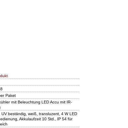
dukt
58
per Paket
hler mit Beleuchtung LED Accu mit IR-
g
 UV beständig, weiß, transluzent, 4 W LED
edienung, Akkulaufzeit 10 Std., IP 54 für
eich