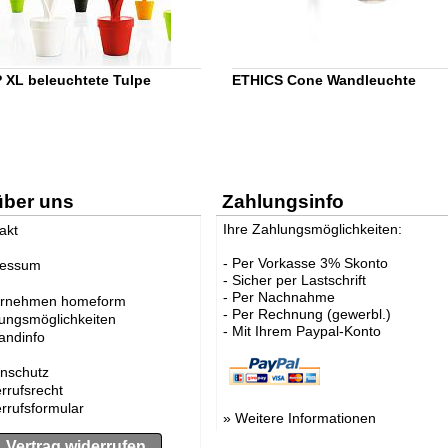
 XL beleuchtete Tulpe
ETHICS Cone Wandleuchte
über uns
Zahlungsinfo
Ihre Zahlungsmöglichkeiten:
akt
- Per Vorkasse 3% Skonto
ressum
- Sicher per Lastschrift
- Per Nachnahme
ernehmen homeform
- Per Rechnung (gewerbl.)
ungsmöglichkeiten
- Mit Ihrem Paypal-Konto
andinfo
nschutz
rrufsrecht
rrufsformular
»
Weitere Informationen
Vertrag widerrufen