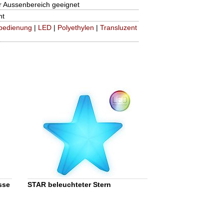
ür Aussenbereich geeignet
nt
bedienung
|
LED
|
Polyethylen
|
Transluzent
sse
STAR beleuchteter Stern