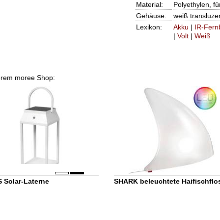
Material:
Polyethylen, f
Gehäuse:
weiß transluze
Lexikon:
Akku
|
IR-Fern
|
Volt
|
Weiß
nserem moree Shop:
 Solar-Laterne
SHARK beleuchtete Haifischflo