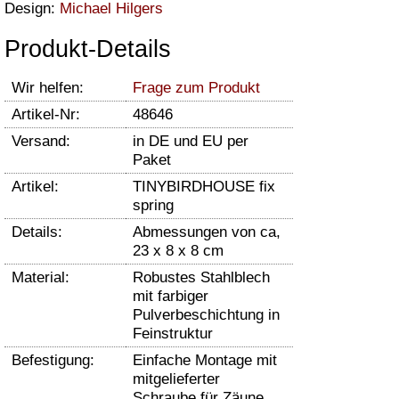
Design:
Michael Hilgers
Produkt-Details
Wir helfen:
Frage zum Produkt
Artikel-Nr:
48646
Versand:
in DE und EU per
Paket
Artikel:
TINYBIRDHOUSE fix
spring
Details:
Abmessungen von ca,
23 x 8 x 8 cm
Material:
Robustes Stahlblech
mit farbiger
Pulverbeschichtung in
Feinstruktur
Befestigung:
Einfache Montage mit
mitgelieferter
Schraube für Zäune,