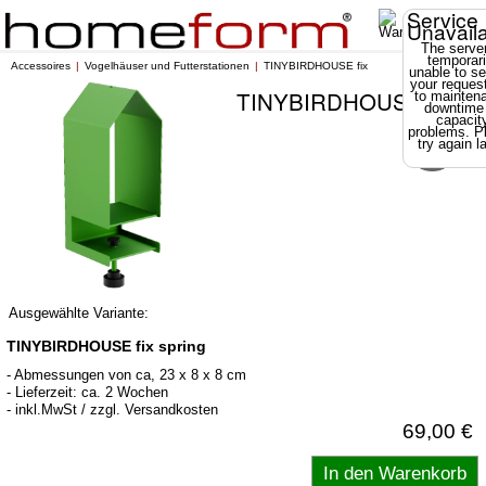
Service
Unavail
The server
temporari
Accessoires
Vogelhäuser und Futterstationen
TINYBIRDHOUSE fix
unable to se
your reques
TINYBIRDHOUSE fix
to mainten
downtime
capacit
problems. P
try again la
Ausgewählte Variante:
TINYBIRDHOUSE fix spring
- Abmessungen von ca, 23 x 8 x 8 cm
- Lieferzeit: ca. 2 Wochen
- inkl.MwSt / zzgl. Versandkosten
69,00 €