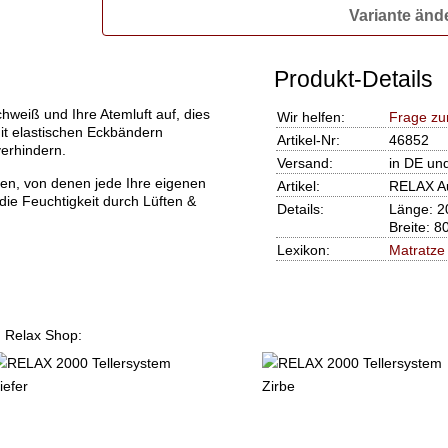
Variante änd
Produkt-Details
weiß und Ihre Atemluft auf, dies
Wir helfen:
Frage zu
mit elastischen Eckbändern
Artikel-Nr:
46852
verhindern.
Versand:
in DE un
gen, von denen jede Ihre eigenen
Artikel:
RELAX Au
r die Feuchtigkeit durch Lüften &
Details:
Länge: 2
Breite: 8
Lexikon:
Matratze
m Relax Shop: