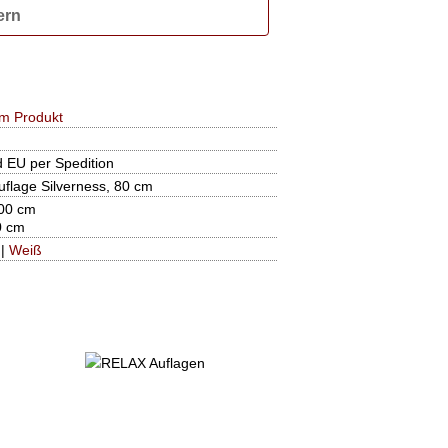
ern
m Produkt
d EU per Spedition
flage Silverness, 80 cm
00 cm
0 cm
|
Weiß