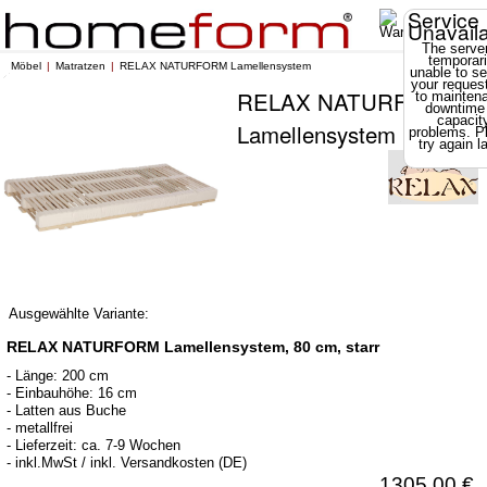
Service
Unavail
The server
temporari
Möbel
Matratzen
RELAX NATURFORM Lamellensystem
unable to se
your reques
RELAX NATURFORM
to mainten
downtime
capacit
Lamellensystem
problems. P
try again la
Ausgewählte Variante:
RELAX NATURFORM Lamellensystem, 80 cm, starr
- Länge: 200 cm
- Einbauhöhe: 16 cm
- Latten aus Buche
- metallfrei
- Lieferzeit: ca. 7-9 Wochen
- inkl.MwSt / inkl. Versandkosten (DE)
1305,00 €