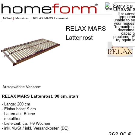
Service
Unavail
The server
temporari
Möbel
Matratzen
RELAX MARS Lattenrost
unable to se
your reques
RELAX MARS
to mainten
downtime
capacit
Lattenrost
problems. P
try again la
Ausgewählte Variante:
RELAX MARS Lattenrost, 90 cm, starr
- Länge: 200 cm
- Einbauhöhe: 9 cm
- Latten aus Buche
- metallfrei
- Lieferzeit: ca. 7-9 Wochen
- inkl.MwSt / inkl. Versandkosten (DE)
262,00 €