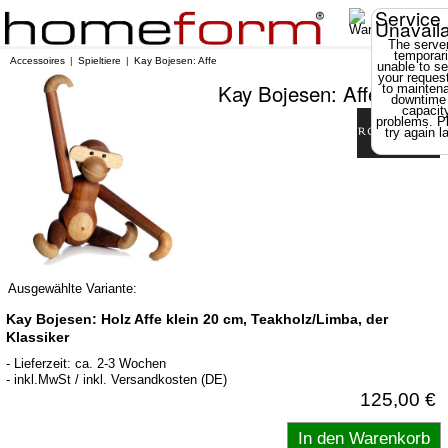
Service
Unavail
The server
temporari
Accessoires
Spieltiere
Kay Bojesen: Affe
unable to se
your reques
Kay Bojesen: Affe
to mainten
downtime
capacit
problems. P
try again la
Ausgewählte Variante:
Kay Bojesen: Holz Affe klein 20 cm, Teakholz/Limba, der
Klassiker
- Lieferzeit: ca. 2-3 Wochen
- inkl.MwSt / inkl. Versandkosten (DE)
125,00 €