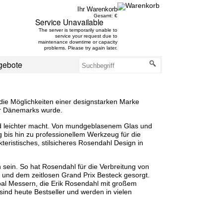
Ihr Warenkorb
Gesamt: €
Service Unavailable
The server is temporarily unable to
service your request due to
maintenance downtime or capacity
problems. Please try again later.
gebote
die Möglichkeiten einer designstarken Marke
r Dänemarks wurde.
und leichter macht. Von mundgeblasenem Glas und
 bis hin zu professionellem Werkzeug für die
eristisches, stilsicheres Rosendahl Design in
sein. So hat Rosendahl für die Verbreitung von
 und dem zeitlosen Grand Prix Besteck gesorgt.
al Messern, die Erik Rosendahl mit großem
sind heute Bestseller und werden in vielen