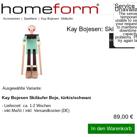
Service
Unavail
The server
temporari
Accessoires
Spieltiere
Kay Bojesen: Skiläufer
unable to se
your reques
Kay Bojesen: Skiläufer
to mainten
downtime
capacit
problems. P
try again la
Ausgewählte Variante:
Kay Bojesen Skiläufer Boje, türkis/schwarz
- Lieferzeit: ca. 1-2 Wochen
- inkl.MwSt / inkl. Versandkosten (DE)
89,00 €