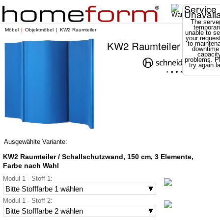
Service
Unavail
The server
temporari
Möbel
Objektmöbel
KW2 Raumteiler
unable to se
your reques
KW2 Raumteiler
to mainten
downtime
capacit
problems. P
try again la
Ausgewählte Variante:
KW2 Raumteiler / Schallschutzwand, 150 cm, 3 Elemente,
Farbe nach Wahl
Modul 1 - Stoff 1:
Modul 1 - Stoff 2: